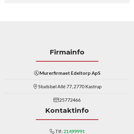
Firmainfo
Murerfirmaet Edeltorp ApS
Studsbøl Allé 77, 2770 Kastrup
25772466
Kontaktinfo
Tlf:
21499991